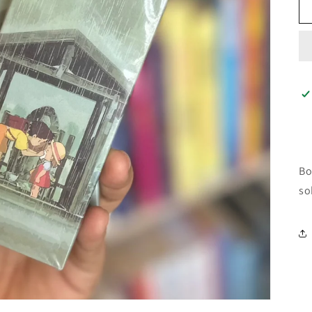
Bo
so