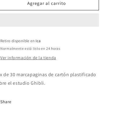
Marca
Marca
Agregar al carrito
pagina
pagina
Estudio
Estudio
Ghibli
Ghibli
Retiro disponible en
Ica
Normalmente está listo en 24 horas
Ver información de la tienda
x de 30 marcapaginas de cartón plastificado
bre el estudio Ghibli.
Share