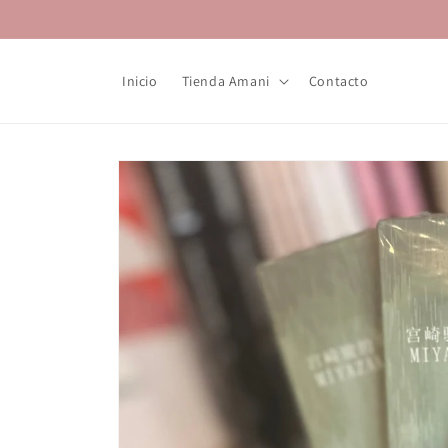
Ir
directamente
al contenido
Inicio
Tienda Amani
Contacto
Ir
directamente
a la
información
del producto