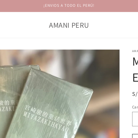
¡ENVIOS A TODO EL PERÚ!
AMANI PERU
AM
E
Pr
S/
ha
Ca