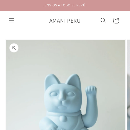
Ir
¡ENVIOS A TODO EL PERÚ!
directamente
al contenido
AMANI PERU
Carrito
Ir
directamente
a la
información
del producto