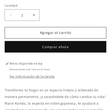
habitual
Cantidad
Reducir
Aumentar
cantidad
cantidad
para
para
La
La
Agregar al carrito
magia
magia
del
del
Comprar ahora
orden
orden
Retiro disponible en
Ica
Normalmente está listo en 24 horas
Ver información de la tienda
Transforma tu hogar en un espacio limpio y ordenado de
manera permanente, ¡y sorpréndete de cómo cambia tu vida!
Marie Kondo, la experta en orden japonesa, te ayudará a
acomodar tus espacios de una vez por todas con su sencillo