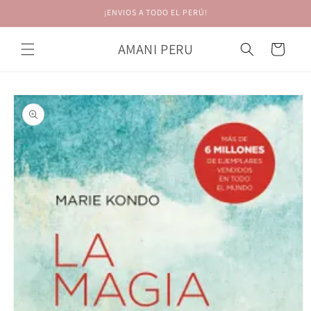
Ir
¡ENVIOS A TODO EL PERÚ!
directamente
al contenido
AMANI PERU
Carrito
Ir
directamente
a la
información
del producto