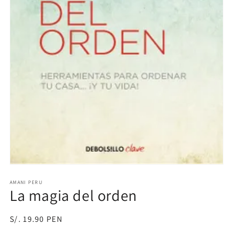
Abrir
elemento
multimedia
AMANI PERU
La magia del orden
1
en
una
ventana
Precio
S/. 19.90 PEN
modal