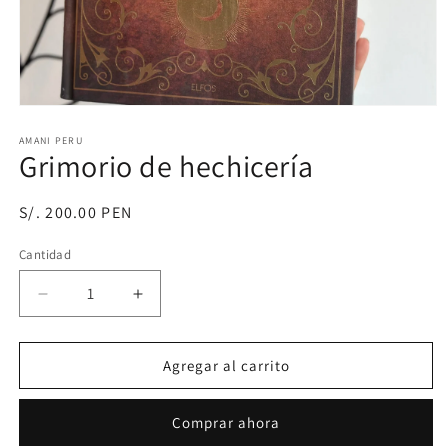
Abrir
elemento
multimedia
AMANI PERU
Grimorio de hechicería
1
en
una
ventana
Precio
S/. 200.00 PEN
modal
habitual
Cantidad
Reducir
Aumentar
cantidad
cantidad
para
para
Grimorio
Grimorio
Agregar al carrito
de
de
hechicería
hechicería
Comprar ahora