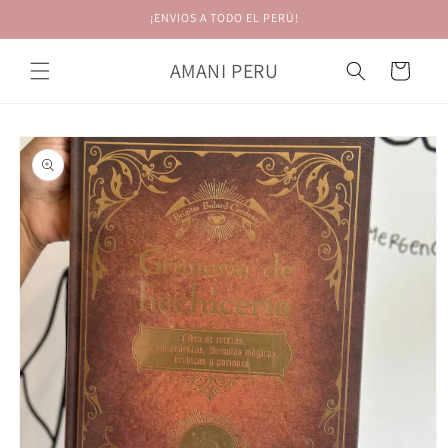
Ir
¡ENVIOS A TODO EL PERÚ!
directamente
al contenido
AMANI PERU
Carrito
Ir
directamente
a la
información
del producto